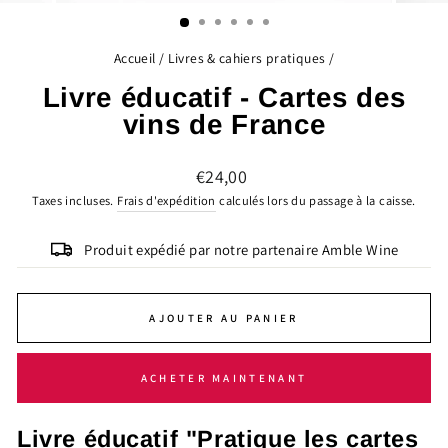
(ESC)
Accueil
/
Livres & cahiers pratiques
/
Livre éducatif - Cartes des
vins de France
Prix
€24,00
régulier
Taxes incluses.
Frais d'expédition
calculés lors du passage à la caisse.
Produit expédié par notre partenaire Amble Wine
AJOUTER AU PANIER
ACHETER MAINTENANT
Livre éducatif "Pratique les cartes