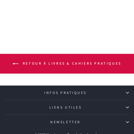
LIVRE ÉDUCATIF -
CARTES DES
VINS DE FRANCE
€24,00
RETOUR À LIVRES & CAHIERS PRATIQUES
INFOS PRATIQUES
LIENS UTILES
NEWSLETTER