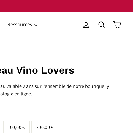
if de connaissances 🥂
Se connecter
Rechercher
Panie
Ressources
eau Vino Lovers
eau valable 2 ans sur l'ensemble de notre boutique, y
logie en ligne.
100,00 €
200,00 €