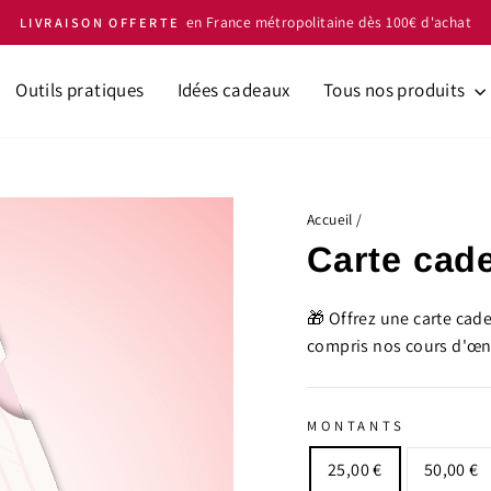
Les meilleures ressources pour étancher votre so
Diaporama
Pause
Outils pratiques
Idées cadeaux
Tous nos produits
Accueil
/
Carte cad
🎁 Offrez une carte cad
compris nos cours d'œno
MONTANTS
25,00 €
50,00 €